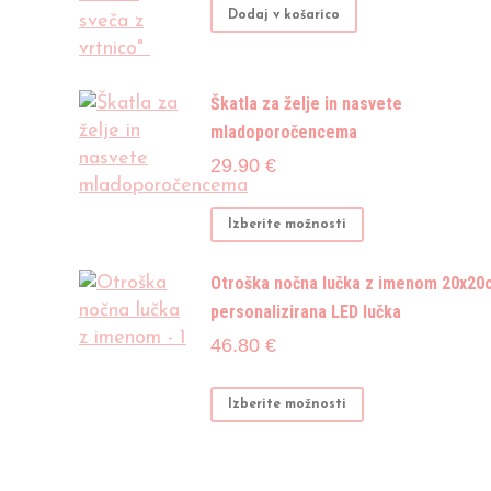
Dodaj v košarico
Škatla za želje in nasvete
mladoporočencema
29.90
€
Ta
Izberite možnosti
izdelek
ima
Otroška nočna lučka z imenom 20x20
več
personalizirana LED lučka
različic.
46.80
€
Možnosti
lahko
Izberite možnosti
izberete
na
strani