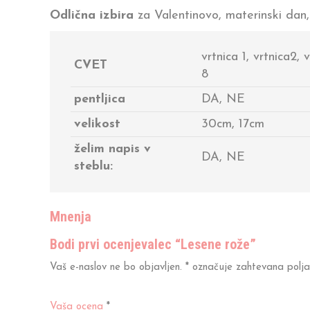
Odlična izbira
za Valentinovo, materinski dan
vrtnica 1, vrtnica2, 
CVET
8
pentljica
DA, NE
velikost
30cm, 17cm
želim napis v
DA, NE
steblu:
Mnenja
Bodi prvi ocenjevalec “Lesene rože”
Vaš e-naslov ne bo objavljen.
*
označuje zahtevana polja
Vaša ocena
*