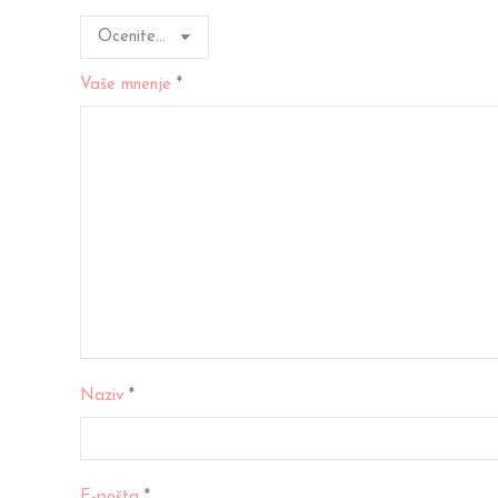
Vaše mnenje
*
Naziv
*
E-pošta
*