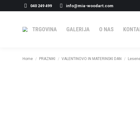
040 249 499
info@mia-woodart.com
TRGOVINA
GALERIJA
O NAS
KONTA
You are here:
Home
PRAZNIKI
VALENTINOVO IN MATERINSKI DAN
Lesene