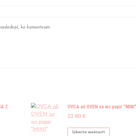
 naslednjič, ko komentiram.
ČA Z
OVCA ali OVEN za wc papir "MINI
22.80
€
Ta
Izberite možnosti