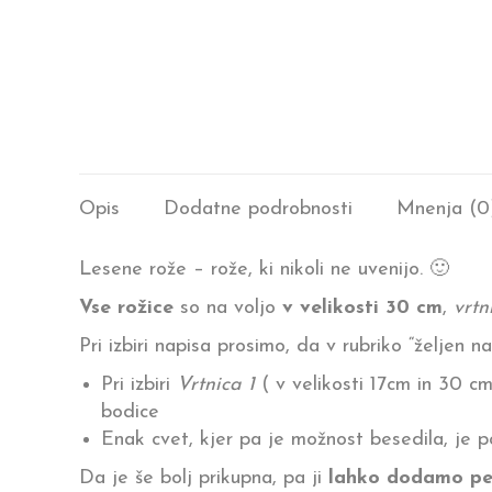
Opis
Dodatne podrobnosti
Mnenja (0
Lesene rože – rože, ki nikoli ne uvenijo. 🙂
Vse rožice
so na voljo
v velikosti 30 cm
,
vrtn
Pri izbiri napisa prosimo, da v rubriko “željen n
Pri izbiri
Vrtnica 1
( v velikosti 17cm in 30 cm)
bodice
Enak cvet, kjer pa je možnost besedila, je
Da je še bolj prikupna, pa ji
lahko dodamo pen