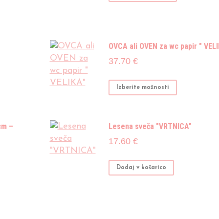
izdelek
ima
več
različic.
OVCA ali OVEN za wc papir " VEL
Možnosti
37.70
€
lahko
izberete
Ta
Izberite možnosti
na
izdelek
strani
ima
izdelka
več
cm –
Lesena sveča "VRTNICA"
različic.
17.60
€
Možnosti
lahko
Dodaj v košarico
izberete
na
strani
izdelka