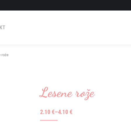
KT
 rože
Lesene rože
Cenovni
2.10
€
–
4.10
€
razpon:
od