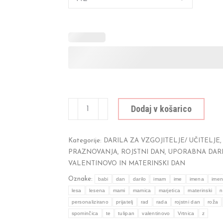
Lesene
Dodaj v košarico
rože
količina
Kategorije:
DARILA ZA VZGOJITELJE/ UČITELJE
,
PRAZNOVANJA
,
ROJSTNI DAN
,
UPORABNA DAR
VALENTINOVO IN MATERINSKI DAN
Oznake:
babi
dan
darilo
imam
ime
imena
ime
lesa
lesena
mami
mamica
marjetica
materinski
n
personalizirano
prijatelj
rad
rada
rojstni dan
roža
spominčica
te
tulipan
valentinovo
Vrtnica
z