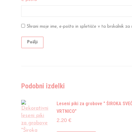
Shrani moje ime, e-pošto in spletišče v ta brskalnik za
Podobni izdelki
Leseni piki za grobove " ŠIROKA SVE
VRTNICO"
2.20
€