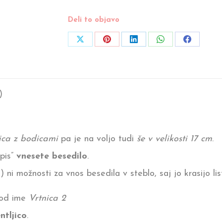
Deli to objavo
Share
Share
Share
Share
Share
on
on
on
on
on
X
Pinterest
LinkedIn
WhatsApp
Facebook
)
ica z bodicami
pa je na voljo tudi
še v velikosti 17 cm
.
apis”
vnesete besedilo
.
 ni možnosti za vnos besedila v steblo, saj jo krasijo list
 pod ime
Vrtnica 2
tljico
.