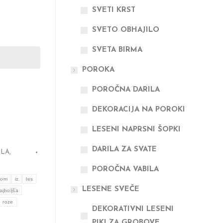
SVETI KRST
SVETO OBHAJILO
SVETA BIRMA
POROKA
POROČNA DARILA
DEKORACIJA NA POROKI
LESENI NAPRSNI ŠOPKI
DARILA ZA SVATE
ILA
,
POROČNA VABILA
nom
iz
les
LESENE SVEČE
ajboljša
roze
DEKORATIVNI LESENI
PIKI ZA GROBOVE