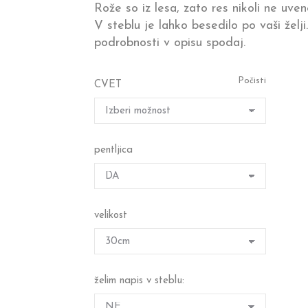
Rože so iz lesa, zato res nikoli ne uven
2.10 €
V steblu je lahko besedilo po vaši želji
do
podrobnosti v opisu spodaj.
4.10 €
Počisti
CVET
pentljica
velikost
želim napis v steblu: