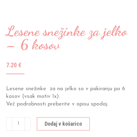
Lesene snežinke za jelko
– 6 kosov
7.20
€
Lesene snežinke za na jelko so v pakiranju po 6
kosov (vsak motiv 1x).
Več podrobnosti preberite v opisu spodaj.
Lesene
Dodaj v košarico
snežinke
za