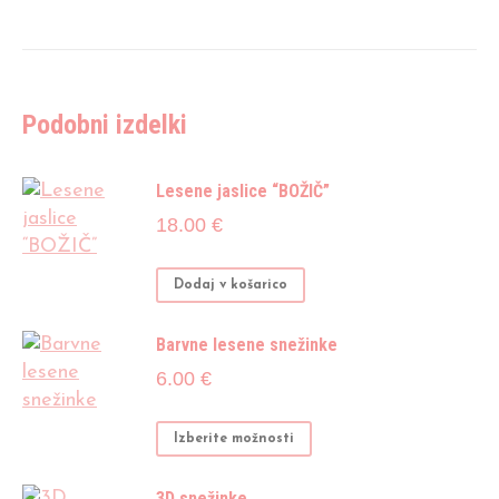
Podobni izdelki
Lesene jaslice “BOŽIČ”
18.00
€
Dodaj v košarico
Barvne lesene snežinke
6.00
€
Ta
Izberite možnosti
izdelek
ima
3D snežinke