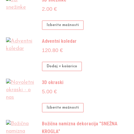
več
2.00
€
različic.
Možnosti
Ta
Izberite možnosti
lahko
izdelek
izberete
ima
Adventni koledar
na
več
strani
120.80
€
različic.
izdelka
Možnosti
Dodaj v košarico
lahko
izberete
3D okraski
na
strani
5.00
€
izdelka
Ta
Izberite možnosti
izdelek
ima
Božična namizna dekoracija "SNEŽNA
več
KROGLA"