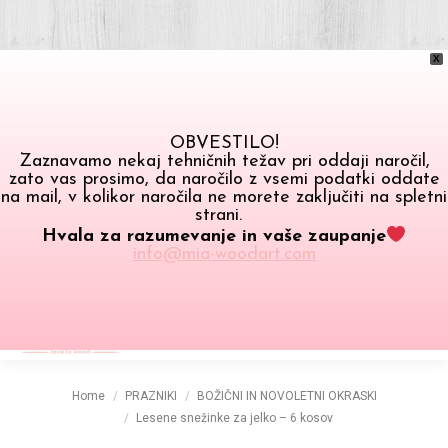
X
OBVESTILO!
Zaznavamo nekaj tehničnih težav pri oddaji naročil,
zato vas prosimo, da naročilo z vsemi podatki oddate
na mail, v kolikor naročila ne morete zaključiti na spletni
strani.
Hvala za razumevanje in vaše zaupanje
info@mia-woodart.com
0.00
€
Search:
0
You are here:
Home
PRAZNIKI
BOŽIČNI IN NOVOLETNI OKRASKI
Lesene snežinke za jelko – 6 kosov