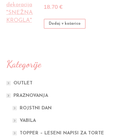
različic.
18.70
€
Možnosti
lahko
Dodaj v košarico
izberete
na
strani
izdelka
Kategorije
OUTLET
PRAZNOVANJA
ROJSTNI DAN
VABILA
TOPPER – LESENI NAPISI ZA TORTE