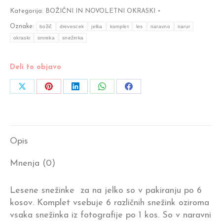
jelko
Kategorija:
BOŽIČNI IN NOVOLETNI OKRASKI
-
Oznake:
božič
drevescek
jelka
komplet
les
naravno
narur
6
okraski
smreka
snežinka
kosov
količina
Deli to objavo
Share
Share
Share
Share
Share
on
on
on
on
on
X
Pinterest
LinkedIn
WhatsApp
Facebook
Opis
Mnenja (0)
Lesene snežinke za na jelko so v pakiranju po 6
kosov. Komplet vsebuje 6 različnih snežink oziroma
vsaka snežinka iz fotografije po 1 kos. So v naravni