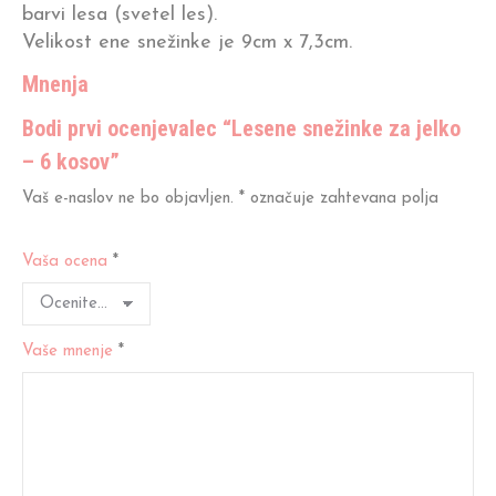
barvi lesa (svetel les).
Velikost ene snežinke je 9cm x 7,3cm.
Mnenja
Bodi prvi ocenjevalec “Lesene snežinke za jelko
– 6 kosov”
Vaš e-naslov ne bo objavljen.
*
označuje zahtevana polja
Vaša ocena
*
Vaše mnenje
*