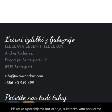
Leseni izdelki z ljubeznijo
IZDELAVA LESENIH IZDELKOV
Andrej Kodrič s.p
Draga pri Šentrupertu 12,
8232 Šentrupert
info@mia-woodart.com
+386 40 249 499
Poiščite nas tudi tukaj
Piškotke uporabljamo kot orodje, s katerim vam ponudimo