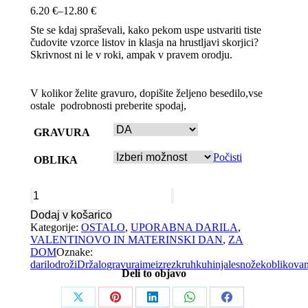
Cenovni
6.20
€
–
12.80
€
razpon:
​Ste se kdaj spraševali, kako pekom uspe ustvariti tiste
od
čudovite vzorce listov in klasja na hrustljavi skorjici?
6.20 €
Skrivnost ni le v roki, ampak v pravem orodju.
do
12.80 €
V kolikor želite gravuro, dopišite željeno besedilo,vse
ostale podrobnosti preberite spodaj,
GRAVURA
Počisti
OBLIKA
Nožek
za
Dodaj v košarico
vrezovanje
Kategorije:
OSTALO
,
UPORABNA DARILA
,
vzorcev
VALENTINOVO IN MATERINSKI DAN
,
ZA
v
DOM
Oznake:
kruh
darilo
droži
Držalo
gravura
ime
izrez
kruh
kuhinja
les
nožek
oblikovan
količina
Deli to objavo
Share
Share
Share
Share
Share