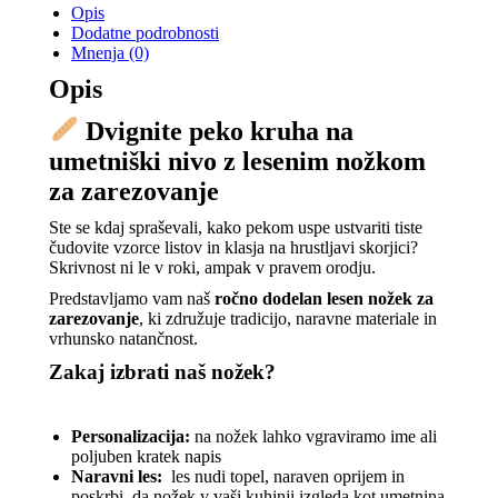
Opis
on
on
on
on
on
Dodatne podrobnosti
Mnenja (0)
X
Pinterest
LinkedIn
WhatsApp
Facebook
Opis
Dvignite peko kruha na
umetniški nivo z lesenim nožkom
za zarezovanje
​Ste se kdaj spraševali, kako pekom uspe ustvariti tiste
čudovite vzorce listov in klasja na hrustljavi skorjici?
Skrivnost ni le v roki, ampak v pravem orodju.
​Predstavljamo vam naš
ročno dodelan lesen nožek za
zarezovanje
, ki združuje tradicijo, naravne materiale in
vrhunsko natančnost.
​Zakaj izbrati naš nožek?
Personalizacija:
na nožek lahko vgraviramo ime ali
poljuben kratek napis
Naravni les:
les nudi topel, naraven oprijem in
poskrbi, da nožek v vaši kuhinji izgleda kot umetnina.