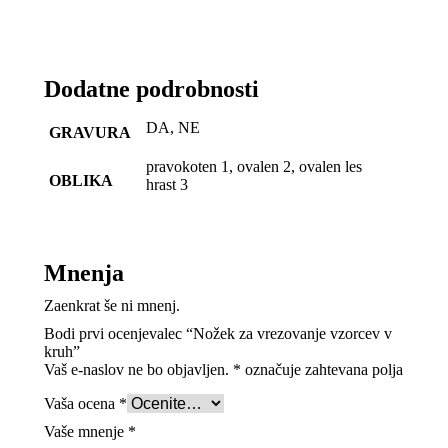
Dodatne podrobnosti
DA, NE
GRAVURA
pravokoten 1, ovalen 2, ovalen les
OBLIKA
hrast 3
Mnenja
Zaenkrat še ni mnenj.
Bodi prvi ocenjevalec “Nožek za vrezovanje vzorcev v
kruh”
Vaš e-naslov ne bo objavljen.
*
označuje zahtevana polja
Vaša ocena
*
Vaše mnenje
*