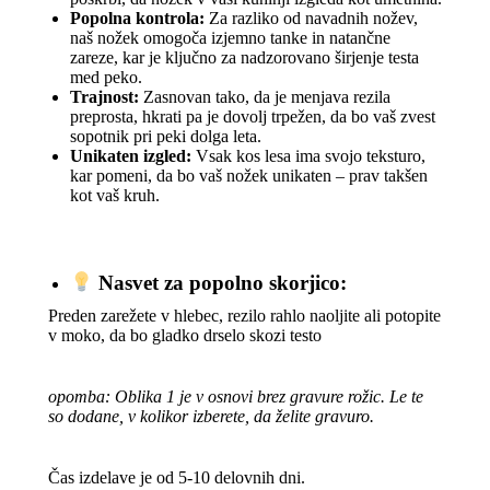
Popolna kontrola:
Za razliko od navadnih nožev,
naš nožek omogoča izjemno tanke in natančne
zareze, kar je ključno za nadzorovano širjenje testa
med peko.
Trajnost:
Zasnovan tako, da je menjava rezila
preprosta, hkrati pa je dovolj trpežen, da bo vaš zvest
sopotnik pri peki dolga leta.
Unikaten izgled:
Vsak kos lesa ima svojo teksturo,
kar pomeni, da bo vaš nožek unikaten – prav takšen
kot vaš kruh.
Nasvet za popolno skorjico:
​Preden zarežete v hlebec, rezilo rahlo naoljite ali potopite
v moko, da bo gladko drselo skozi testo
opomba: Oblika 1 je v osnovi brez gravure rožic. Le te
so dodane, v kolikor izberete, da želite gravuro.
Čas izdelave je od 5-10 delovnih dni.