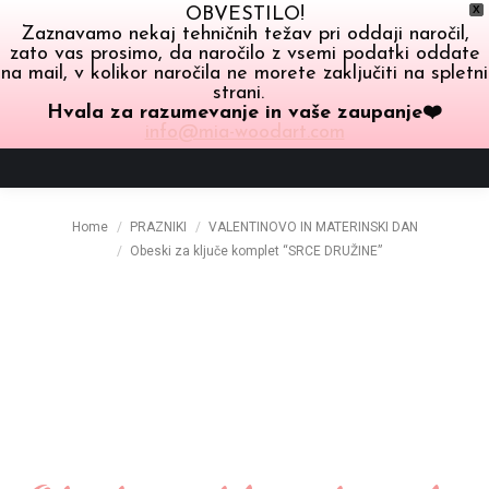
X
OBVESTILO!
Zaznavamo nekaj tehničnih težav pri oddaji naročil,
zato vas prosimo, da naročilo z vsemi podatki oddate
na mail, v kolikor naročila ne morete zaključiti na spletni
strani.
Hvala za razumevanje in vaše zaupanje❤️
info@mia-woodart.com
You are here:
Home
PRAZNIKI
VALENTINOVO IN MATERINSKI DAN
Obeski za ključe komplet “SRCE DRUŽINE”