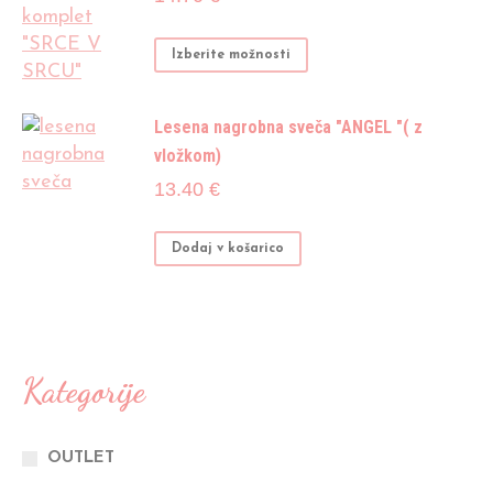
različic.
Možnosti
Ta
Izberite možnosti
lahko
izdelek
izberete
ima
na
Lesena nagrobna sveča "ANGEL "( z
več
strani
vložkom)
različic.
izdelka
Možnosti
13.40
€
lahko
izberete
Dodaj v košarico
na
strani
izdelka
Kategorije
OUTLET