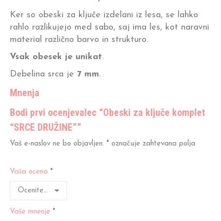
Ker so obeski za ključe izdelani iz lesa, se lahko
rahlo razlikujejo med sabo, saj ima les, kot naravni
material različno barvo in strukturo.
Vsak obesek je unikat
.
Debelina srca je
7 mm
.
Mnenja
Bodi prvi ocenjevalec “Obeski za ključe komplet
“SRCE DRUŽINE””
Vaš e-naslov ne bo objavljen.
*
označuje zahtevana polja
Vaša ocena
*
Vaše mnenje
*