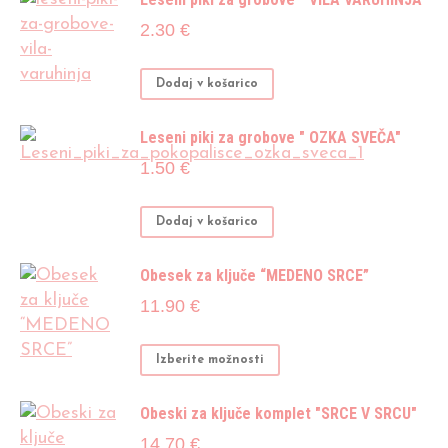
2.30
€
Dodaj v košarico
Leseni piki za grobove " OZKA SVEČA"
1.50
€
Dodaj v košarico
Obesek za ključe “MEDENO SRCE”
11.90
€
Ta
Izberite možnosti
izdelek
ima
Obeski za ključe komplet "SRCE V SRCU"
več
14.70
€