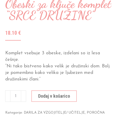
Obeski za ključe komplet
“SRCE DRUŽINE”
18.10
€
Komplet vsebuje 3 obeske, izdelani so iz lesa
češnje.
“Ni tako bistveno kako velik je družinski dom. Bolj
je pomembno kako velika je ljubezen med
družinskimi člani.”
Obeski
Dodaj v košarico
za
ključe
komplet
Kategorije:
DARILA ZA VZGOJITELJE/ UČITELJE
,
POROČNA