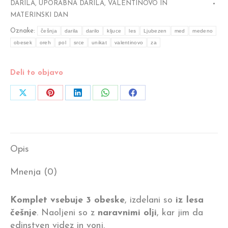
"SRCE
DARILA
,
UPORABNA DARILA
,
VALENTINOVO IN
MATERINSKI DAN
DRUŽINE"
količina
Oznake:
češnja
darila
darilo
kljuce
les
Ljubezen
med
medeno
obesek
oreh
pol
srce
unikat
valentinovo
za
Deli to objavo
Share
Share
Share
Share
Share
on
on
on
on
on
X
Pinterest
LinkedIn
WhatsApp
Facebook
Opis
Mnenja (0)
Komplet vsebuje 3 obeske
, izdelani so
iz lesa
češnje
. Naoljeni so z
naravnimi olji
, kar jim da
edinstven videz in vonj.