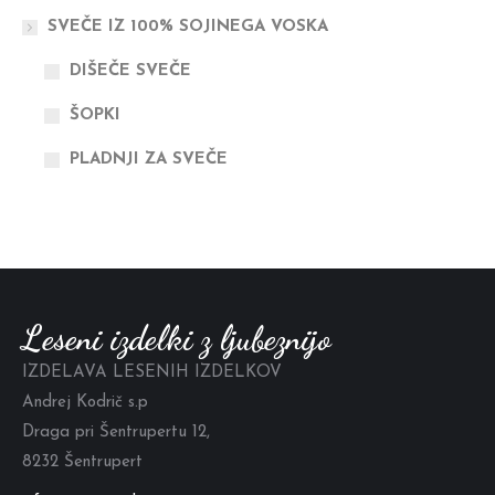
SVEČE IZ 100% SOJINEGA VOSKA
DIŠEČE SVEČE
ŠOPKI
PLADNJI ZA SVEČE
Leseni izdelki z ljubeznijo
IZDELAVA LESENIH IZDELKOV
Andrej Kodrič s.p
Draga pri Šentrupertu 12,
8232 Šentrupert