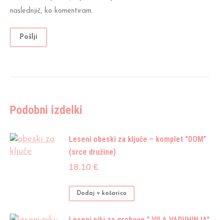
naslednjič, ko komentiram.
Podobni izdelki
Leseni obeski za ključe – komplet "DOM"
(srce družine)
18.10
€
Dodaj v košarico
Leseni piki za grobove " VILA VARUHINJA"