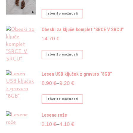
Ta
Izberite možnosti
izdelek
ima
Obeski za ključe komplet "SRCE V SRCU"
več
14.70
€
različic.
Možnosti
Ta
Izberite možnosti
lahko
izdelek
izberete
ima
na
Lesen USB ključek z gravuro "8GB"
več
strani
Cenovni
8.90
€
–
9.20
€
različic.
izdelka
razpon:
Možnosti
od
lahko
Ta
Izberite možnosti
8.90 €
izberete
izdelek
do
na
ima
Lesene rože
9.20 €
strani
več
Cenovni
2.10
€
–
4.10
€
izdelka
različic.
razpon: