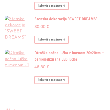
Možnosti
od
Ta
Izberite možnosti
lahko
2.10 €
izdelek
izberete
do
ima
Stenska dekoracija "SWEET DREAMS"
na
4.10 €
več
strani
30.00
€
različic.
izdelka
Možnosti
Ta
Izberite možnosti
lahko
izdelek
izberete
ima
Otroška nočna lučka z imenom 20x20cm –
na
več
personalizirana LED lučka
strani
različic.
izdelka
46.80
€
Možnosti
lahko
Izberite možnosti
izberete
na
strani
izdelka