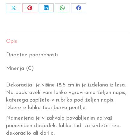
Share
Share
Share
Share
Share
on
on
on
on
on
X
Pinterest
LinkedIn
WhatsApp
Facebook
Opis
Dodatne podrobnosti
Mnenja (0)
Dekoracija je višine 18,5 cm in je izdelana iz lesa.
Na podstavek vam lahko vgraviramo željen napis,
katerega zapišete v rubriko pod željen napis.
Izberete lahko tudi barvo pentlje.
Namenjena je v zahvalo povabljenim na vaš
pomemben dogodek, lahko tudi za sedežni red,
dekoracijo ali darilo.