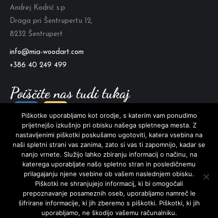
Andrej Kodrič s.p
Draga pri Šentrupertu 12,
8232 Šentrupert
info@mia-woodart.com
+386 40 249 499
Poiščite nas tudi tukaj
Piškotke uporabljamo kot orodje, s katerim vam ponudimo
prijetnejšo izkušnjo pri obisku našega spletnega mesta. Z
nastavljenimi piškotki poskušamo ugotoviti, katera vsebina na
naši spletni strani vas zanima, zato si vas ti zapomnijo, kadar se
nanjo vrnete. Služijo lahko zbiranju informacij o načinu, na
katerega uporabljate našo spletno stran in posledičnemu
prilagajanju njene vsebine ob vašem naslednjem obisku.
Piškotki ne shranjujejo informacij, ki bi omogočali
prepoznavanje posameznih oseb, uporabljamo namreč le
šifrirane informacije, ki jih zberemo s piškotki. Piškotki, ki jih
uporabljamo, ne škodijo vašemu računalniku.
© Mia Wood Art 2026