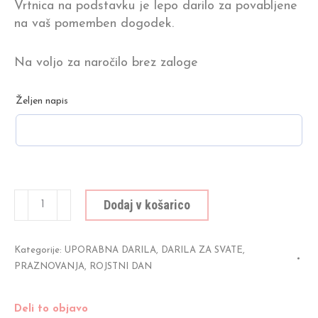
Vrtnica na podstavku je lepo darilo za povabljene
na vaš pomemben dogodek.
Na voljo za naročilo brez zaloge
Željen napis
Vrtnica
Dodaj v košarico
na
podstavku
količina
Kategorije:
UPORABNA DARILA
,
DARILA ZA SVATE
,
PRAZNOVANJA
,
ROJSTNI DAN
Deli to objavo