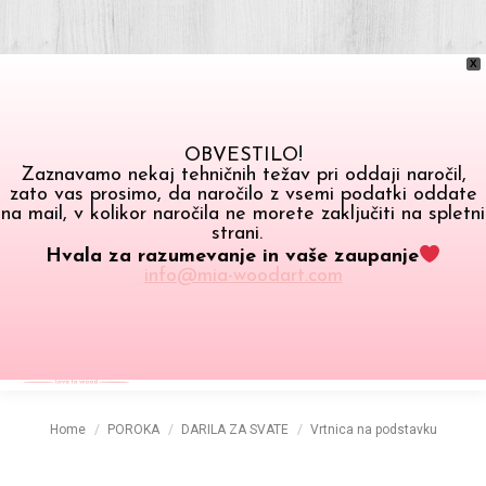
X
OBVESTILO!
Zaznavamo nekaj tehničnih težav pri oddaji naročil,
zato vas prosimo, da naročilo z vsemi podatki oddate
na mail, v kolikor naročila ne morete zaključiti na spletni
strani.
Hvala za razumevanje in vaše zaupanje
info@mia-woodart.com
0.00
€
Search:
0
You are here:
Home
POROKA
DARILA ZA SVATE
Vrtnica na podstavku