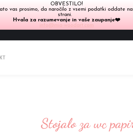
OBVESTILO!
ato vas prosimo, da naročilo z vsemi podatki oddate na ma
strani.
Hvala za razumevanje in vaše zaupanje❤️
info@mia-woodart.com
KT
Stojalo za wc papi