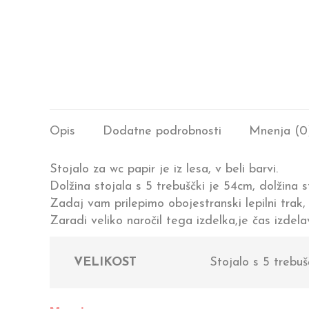
Opis
Dodatne podrobnosti
Mnenja (0
Stojalo za wc papir je iz lesa, v beli barvi.
Dolžina stojala s 5 trebuščki je 54cm, dolžina s
Zadaj vam prilepimo obojestranski lepilni trak,
Zaradi veliko naročil tega izdelka,je čas izdel
VELIKOST
Stojalo s 5 trebušč