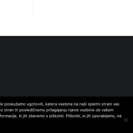
i poskušamo ugotoviti, katera vsebina na naši spletni strani vas
etno stran in posledičnemu prilagajanju njene vsebine ob vašem
macije, ki jih zberemo s piškotki. Piškotki, ki jih uporabljamo, ne