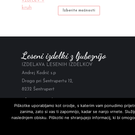
razpon:
lahko
od
Ta
Izberite možnosti
izberete
6.20 €
izdelek
na
do
ima
strani
12.80 €
več
izdelka
različic.
Možnosti
Leseni izdelki z ljubeznijo
lahko
izberete
IZDELAVA LESENIH IZDELKOV
na
Andrej Kodrič s.p
strani
Draga pri Šentrupertu 12,
izdelka
8232 Šentrupert
info@mia-woodart.com
Piškotke uporabljamo kot orodje, s katerim vam ponudimo prijetn
+386 40 249 499
zanima, zato si vas ti zapomnijo, kadar se nanjo vrnete. Služ
naslednjem obisku. Piškotki ne shranjujejo informacij, ki bi omogo
© Mia Wood Art 2026