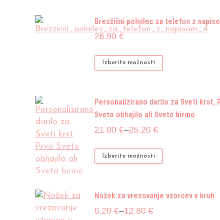
Brezžični polnilec za telefon z napis
26.90
€
Izberite možnosti
Personalizirano darilo za Sveti krst, 
Sveto obhajilo ali Sveto birmo
Cenovni
21.00
€
–
25.20
€
razpon:
od
Ta
Izberite možnosti
21.00 €
izdelek
do
ima
25.20 €
več
Nožek za vrezovanje vzorcev v kruh
različic.
Cenovni
6.20
€
–
12.80
€
Možnosti