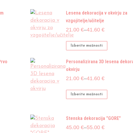
om
Lesena dekoracija v okvirju za
vzgojitelje/učitelje
Cenovni
21.00
€
–
41.60
€
razpon:
od
Ta
Izberite možnosti
21.00 €
izdelek
do
ima
Prvo
Personalizirana 3D lesena dekora
41.60 €
več
okvirju
različic.
Cenovni
21.00
€
–
41.60
€
Možnosti
razpon:
lahko
od
Ta
Izberite možnosti
izberete
21.00 €
izdelek
na
do
ima
strani
41.60 €
več
Stenska dekoracija "GORE"
izdelka
različic.
Cenovni
45.00
€
–
55.00
€
Možnosti