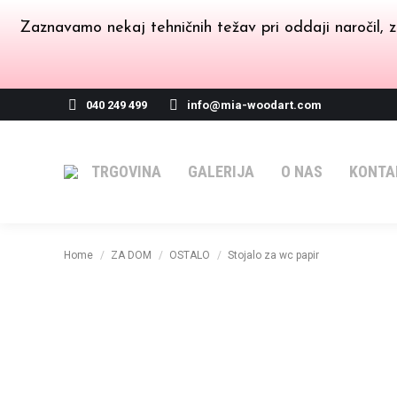
Zaznavamo nekaj tehničnih težav pri oddaji naročil, z
040 249 499
info@mia-woodart.com
TRGOVINA
GALERIJA
O NAS
KONTA
You are here:
Home
ZA DOM
OSTALO
Stojalo za wc papir