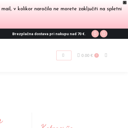
X
il, v kolikor naročila ne morete zaključiti na spletni
Brezplačna dostava pri nakupu nad 70 €.
Facebook
Instagram
page
page
opens
opens
0.00
€
Search:
0
in
in
new
new
window
window
r
Kategorije