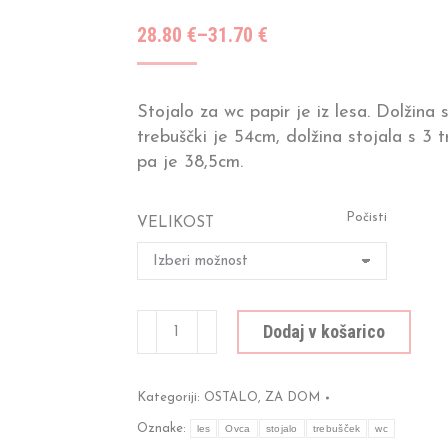
Cenovni
28.80
€
–
31.70
€
razpon:
od
Stojalo za wc papir je iz lesa. Dolžina 
28.80 €
trebuščki je 54cm, dolžina stojala s 3 t
do
pa je 38,5cm.
31.70 €
Počisti
VELIKOST
Stojalo
Dodaj v košarico
za
wc
papir
Kategoriji:
OSTALO
,
ZA DOM
količina
Oznake:
les
Ovca
stojalo
trebušček
wc