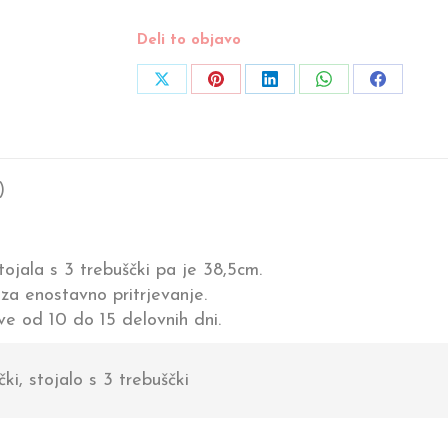
Deli to objavo
Share
Share
Share
Share
Share
on
on
on
on
on
X
Pinterest
LinkedIn
WhatsApp
Facebook
)
tojala s 3 trebuščki pa je 38,5cm.
 za enostavno pritrjevanje.
ave od 10 do 15 delovnih dni.
ki, stojalo s 3 trebuščki