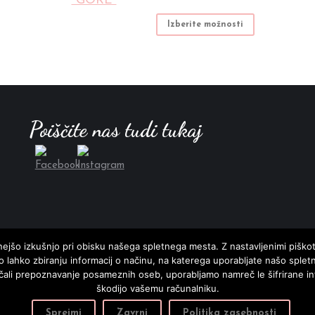
razpon:
lahko
od
Ta
Izberite možnosti
izberete
45.00 €
izdelek
na
do
ima
strani
55.00 €
več
izdelka
različic.
Možnosti
Poiščite nas tudi tukaj
lahko
izberete
na
strani
izdelka
ejšo izkušnjo pri obisku našega spletnega mesta. Z nastavljenimi piškotk
ijo lahko zbiranju informacij o načinu, na katerega uporabljate našo spl
čali prepoznavanje posameznih oseb, uporabljamo namreč le šifrirane infor
škodijo vašemu računalniku.
Sprejmi
Zavrni
Politika zasebnosti